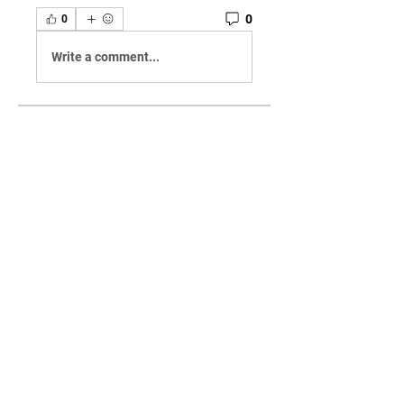
0
0
Write a comment...
グループについて
Welcome to the group! You can
connect with other members,
ge
...
続きを読む
メンバー
rertenadro
フォロー
rertenadro
Salinda Perera
フォロー
Lucas Morris
フォロー