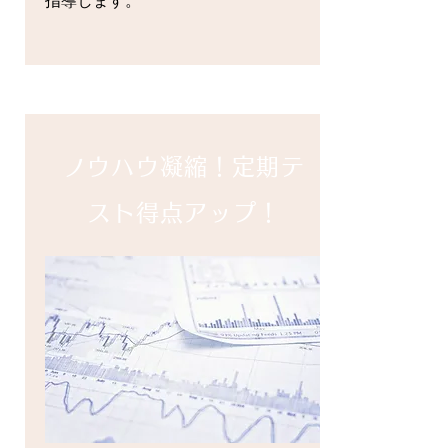
指導します。
​ノウハウ凝縮！定期テ
スト得点アップ！