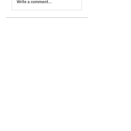
Write a comment...
グループについて
Welcome to the group! You can
connect with other members,
ge
...
続きを読む
メンバー
rertenadro
フォロー
rertenadro
Salinda Perera
フォロー
Lucas Morris
フォロー
Landon Martinez
フォロー