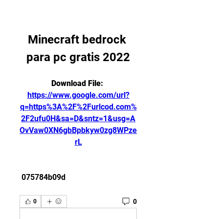
Minecraft bedrock 
para pc gratis 2022
Download File: 
https://www.google.com/url?
q=https%3A%2F%2Furlcod.com%
2F2ufu0H&sa=D&sntz=1&usg=A
OvVaw0XN6gbBpbkyw0zg8WPze
rL
 075784b09d
0
0