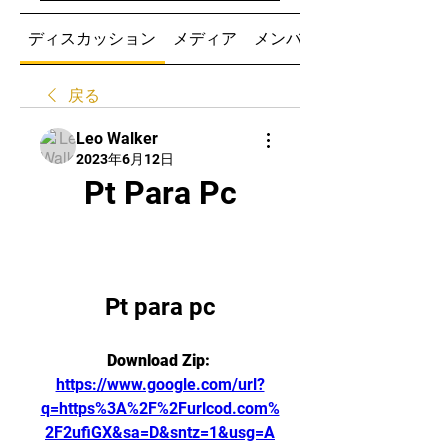
ディスカッション
メディア
メンバー
戻る
Leo Walker
2023年6月12日
Pt Para Pc
Pt para pc
Download Zip: 
https://www.google.com/url?
q=https%3A%2F%2Furlcod.com%
2F2ufiGX&sa=D&sntz=1&usg=A