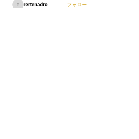
rertenadro
フォロー
rertenadro
Salinda Perera
フォロー
Lucas Morris
フォロー
Landon Martinez
フォロー
Everett Jones
フォロー
すべてのメンバーを表示（11
名）