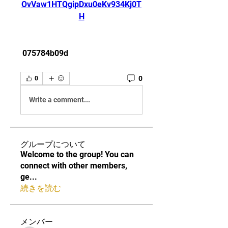
OvVaw1HTQgipDxu0eKv934Kj0T
H
 075784b09d
0
0
Write a comment...
グループについて
Welcome to the group! You can
connect with other members,
ge
...
続きを読む
メンバー