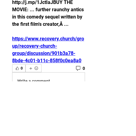
http://j.mp/1JctIaJBUY THE 
MOVIE: ... further raunchy antics 
in this comedy sequel written by 
the first film's creator,Â ... 
https://www.recovery.church/gro
up/recovery-church-
group/discussion/901b3a78-
8bde-4c01-b11c-858f0c0ea8a0
0
0
Write a comment...
グループについて
Welcome to the group! You can
connect with other members,
ge
...
続きを読む