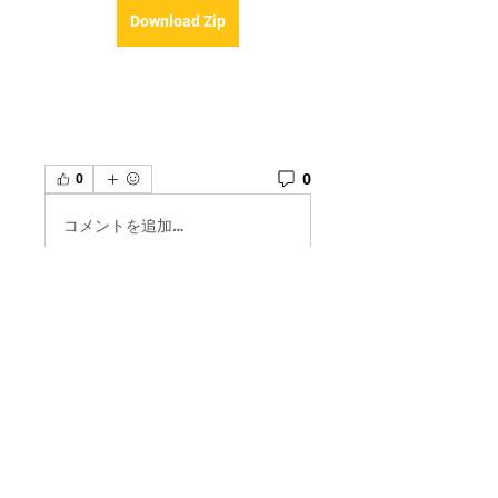
Download Zip
0
0
コメントを追加…
グループについて
Welcome to the group! You can
connect with other members,
ge
...
続きを読む
メンバー