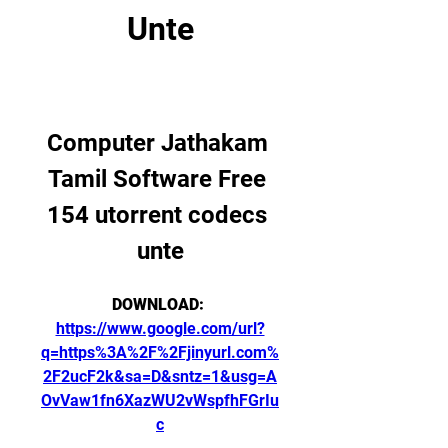
Unte
Computer Jathakam 
Tamil Software Free 
154 utorrent codecs 
unte
DOWNLOAD: 
https://www.google.com/url?
q=https%3A%2F%2Fjinyurl.com%
2F2ucF2k&sa=D&sntz=1&usg=A
OvVaw1fn6XazWU2vWspfhFGrIu
c