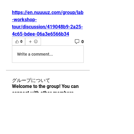
https://en.nuuuuz.com/group/lab
-workshop-
tour/discussion/419048b9-2a25-
4c65-bdee-06a3e6566b34
0
0
Write a comment...
グループについて
Welcome to the group! You can
connect with other members,
ge
...
続きを読む
メンバー
9x13s8f3gm
フォロー