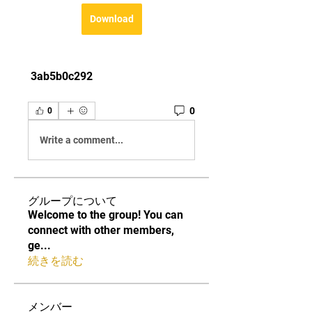
Download
 3ab5b0c292
0
0
Write a comment...
グループについて
Welcome to the group! You can
connect with other members,
ge
...
続きを読む
メンバー