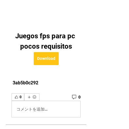
Juegos fps para pc 
pocos requisitos
Download
 3ab5b0c292
0
0
コメントを追加…