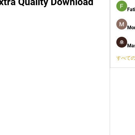
xtra Quality Download
Fat
Mon
Mas
すべての