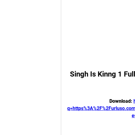
Singh Is Kinng 1 Ful
Download: 
q=https%3A%2F%2Furluso.c
e