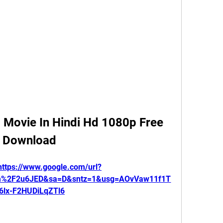
l Movie In Hindi Hd 1080p Free 
Download
https://www.google.com/url?
om%2F2u6JED&sa=D&sntz=1&usg=AOvVaw11f1T
6lx-F2HUDiLqZTl6