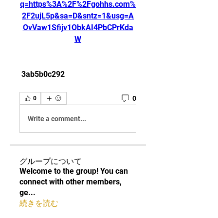
q=https%3A%2F%2Fgohhs.com%
2F2ujL5p&sa=D&sntz=1&usg=A
OvVaw1Sfijv1ObkAI4PbCPrKda
W
 3ab5b0c292
0
0
Write a comment...
グループについて
Welcome to the group! You can
connect with other members,
ge
...
続きを読む