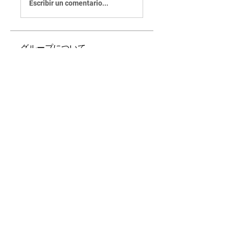
Escribir un comentario...
グループについて
Welcome to the group! You can
connect with other members,
ge
...
続きを読む
メンバー
Edee Smith
フォロー
cheoni kang
フォロー
Fatima Thahir
フォロー
Mona Spiers
フォロー