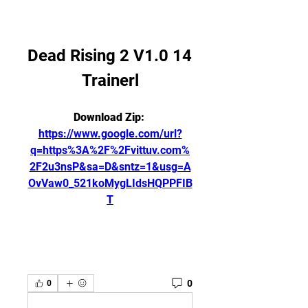
Dead Rising 2 V1.0 14 
Trainerl
Download Zip: 
https://www.google.com/url?
q=https%3A%2F%2Fvittuv.com%
2F2u3nsP&sa=D&sntz=1&usg=A
OvVaw0_521koMygLIdsHQPPFIB
T
0
0