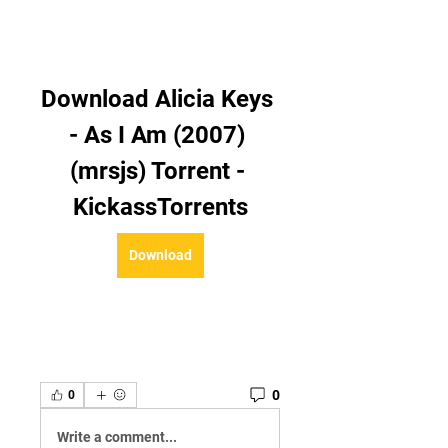
Download Alicia Keys 
- As I Am (2007) 
(mrsjs) Torrent - 
KickassTorrents
Download
0
0
Write a comment...