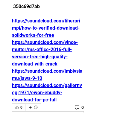
 350c69d7ab
https://soundcloud.com/tiherpri
mpi/how-to-verified-download-
solidworks-for-free
https://soundcloud.com/vince-
mutter/ms-office-2016-full-
version-free-high-quality-
download-with-crack
https://soundcloud.com/imbivsia
mu/jaws-9-10
https://soundcloud.com/gailernv
egi1971/ewon-ebuddy-
download-for-pc-full
0
0
Write a comment...