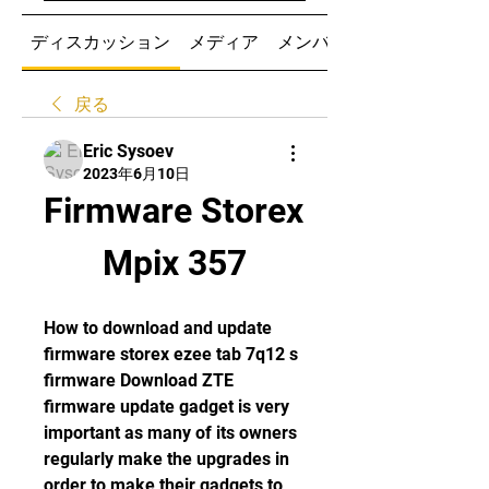
ディスカッション
メディア
メンバー
戻る
Eric Sysoev
2023年6月10日
Firmware Storex 
Mpix 357
How to download and update 
firmware storex ezee tab 7q12 s 
firmware Download ZTE 
firmware update gadget is very 
important as many of its owners 
regularly make the upgrades in 
order to make their gadgets to 