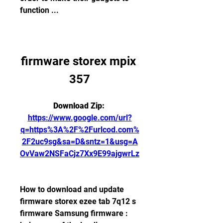
function ...
firmware storex mpix 
357
Download Zip: 
https://www.google.com/url?
q=https%3A%2F%2Furlcod.com%
2F2uc9sg&sa=D&sntz=1&usg=A
OvVaw2NSFaCjz7Xx9E99ajgwrLz
How to download and update 
firmware storex ezee tab 7q12 s 
firmware Samsung firmware : 