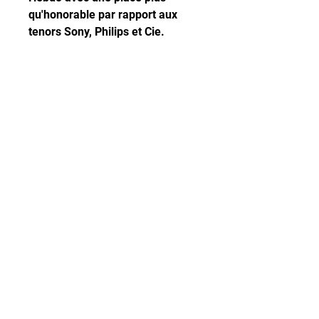
qu'honorable par rapport aux 
tenors Sony, Philips et Cie. 
0
0
コメントを追加…
グループについて
Welcome to the group! You can
connect with other members,
ge
...
続きを読む
メンバー
Edee Smith
フォロー