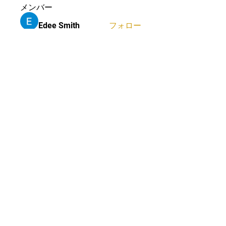
メンバー
Edee Smith
フォロー
cheoni kang
フォロー
Fatima Thahir
フォロー
Mona Spiers
フォロー
Massage Airdrie
フォロー
すべてのメンバーを表示（60
名）