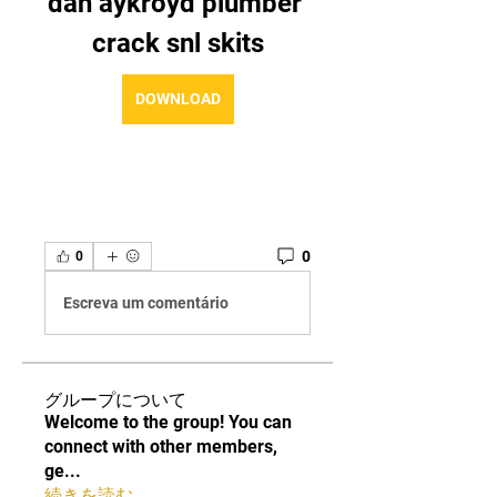
dan aykroyd plumber 
crack snl skits
DOWNLOAD
0
0
Escreva um comentário
グループについて
Welcome to the group! You can
connect with other members,
ge
...
続きを読む