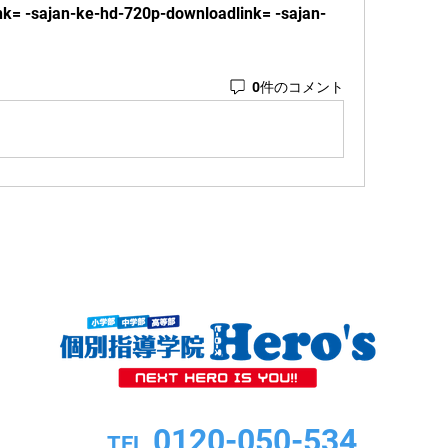
nk= -sajan-ke-hd-720p-downloadlink= -sajan-
0件のコメント
0120-050-534
TEL