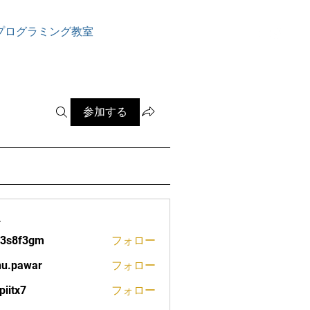
ログイン
プログラミング教室
参加する
ー
13s8f3gm
フォロー
f3gm
nu.pawar
フォロー
war
piitx7
フォロー
7