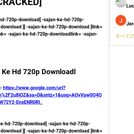
CRACKED]
Luc
-hd-720p-download[ -sajan-ke-hd-720p-
Jer
download ][ -sajan-ke-hd-720p-download ]link= 
nk= -sajan-ke-hd-720p-downloadlink= -sajan-
すべての
 Ke Hd 720p Downloadl
: 
https://www.google.com/url?
om%2F2u8iQZ&sa=D&sntz=1&usg=AOvVaw0O4Q
W72Y2-EnxENR0RI_
e-hd-720p-download[ -sajan-ke-hd-720p-
download ][ -sajan-ke-hd-720p-download ]link= 